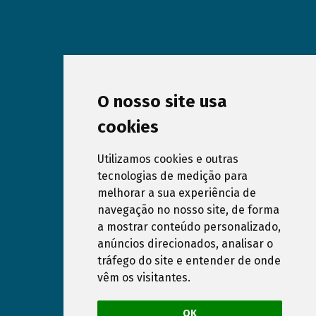
O nosso site usa
cookies
Utilizamos cookies e outras
tecnologias de medição para
melhorar a sua experiência de
Subscreva a nossa Newsletter
navegação no nosso site, de forma
a mostrar conteúdo personalizado,
anúncios direcionados, analisar o
Declaro que compreendi e aceito a
Política de
tráfego do site e entender de onde
Privacidade
do website www.dreampools.pt
vêm os visitantes.
Anular subscrição
OK
Política de Privacidade
Política de Cookies
RAL e RLL