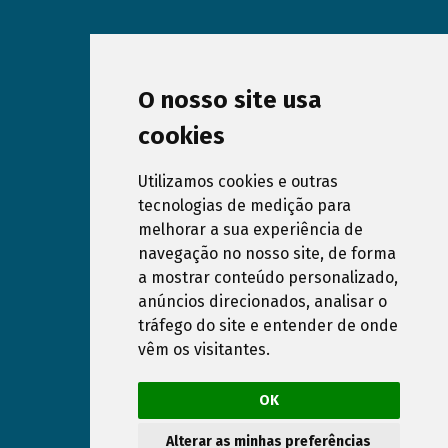
O nosso site usa
cookies
Utilizamos cookies e outras
tecnologias de medição para
melhorar a sua experiência de
Subscribe our Newsletter
navegação no nosso site, de forma
a mostrar conteúdo personalizado,
anúncios direcionados, analisar o
I have read and accept the
Privacy Policy
of
tráfego do site e entender de onde
www.dreampools.pt website
vêm os visitantes.
Cancel subscription
OK
Privacy Policy
Cookies Policy
RAL e RLL
Pool Construction in Algarve
Pool Construction in Alentejo
Pool Repair and Maintenance in Algarve
Alterar as minhas preferências
Pool Repair and Maintenance in Alentejo