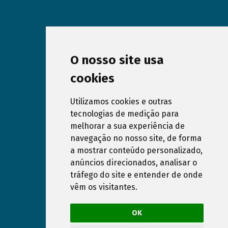
O nosso site usa
cookies
Utilizamos cookies e outras
tecnologias de medição para
melhorar a sua experiência de
Subscribe our Newsletter
navegação no nosso site, de forma
a mostrar conteúdo personalizado,
anúncios direcionados, analisar o
I have read and accept the
Privacy Policy
of
tráfego do site e entender de onde
www.dreampools.pt website
vêm os visitantes.
Cancel subscription
OK
Privacy Policy
Cookies Policy
RAL e RLL
Pool Construction in Algarve
Pool Construction in Alentejo